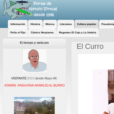
Información
Historia
Música
Literatura
Cultura popular
Pasatiem
Peña el Pijo
Cómics Nerpianos
Regantes El Cojo y La Umbría
El tiempo y webcam
El Curro
VISITANTE:
5933
desde Mayo-96.
ATARRE :PARA ATAR APAREJO AL BURRO