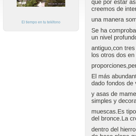
que por estar as
creemos de inte
una manera som
El tiempo en tu teléfono
Se ha comprobado
un nivel profund
antiguo,con tre
los otros dos e
proporciones,per
El más abundant
dado fondos de 
y asas de mamel
simples y decor
muescas.Es tipo
del bronce.La cr
dentro del hierr