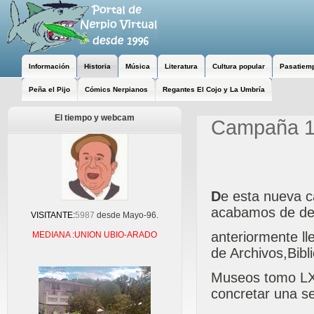
Información
Historia
Música
Literatura
Cultura popular
Pasatiem
Peña el Pijo
Cómics Nerpianos
Regantes El Cojo y La Umbría
El tiempo y webcam
Campaña 
D
e esta nueva c
acabamos de desc
VISITANTE:
5987
desde Mayo-96.
anteriormente ll
MEDIANA :UNION UBIO-ARADO
de Archivos,Bibl
Museos tomo LXV
concretar una se