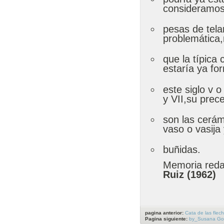
consideramos 
pesas de tela
problemática,
que la típica 
estaría ya f
este siglo v 
y VII,su prec
son las cerám
vaso o vasija 
buñidas.
Memoria reda
Ruiz (1962)
pagina anterior:
Cata de las flec
Pagina siguiente:
by_Susana Go