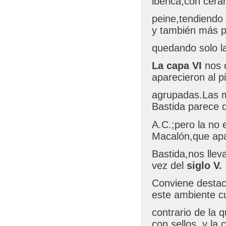
ibérica,con cerá
peine,tendiendo 
y también más p
quedando solo la
La capa VI
nos o
aparecieron al p
agrupadas.Las m
Bastida parece d
A.C.;pero la no 
Macalón,que apa
Bastida,nos llev
vez del
siglo V.
Conviene destac
este ambiente cu
contrario de la 
con sellos, y la