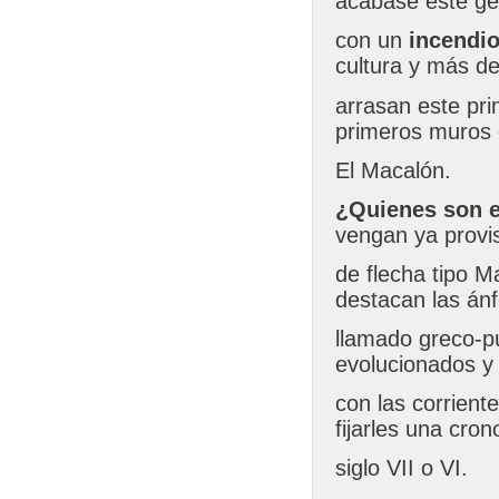
acabase este gé
con un
incendi
cultura y más de
arrasan este pri
primeros muros 
El Macalón.
¿Quienes son 
vengan ya provi
de flecha tipo M
destacan las ánf
llamado greco-p
evolucionados y
con las corrient
fijarles una cron
siglo VII o VI.