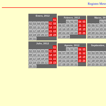
Registro Met
Enero, 2012
Febrero, 2012
Marzo, 20
01
01
02
03
04
05
01
0
02
03
04
05
06
07
08
06
07
08
09
10
11
12
05
06
07
08
0
09
10
11
12
13
14
15
13
14
15
16
17
18
19
12
13
14
15
1
16
17
18
19
20
21
22
20
21
22
23
24
25
26
19
20
21
22
2
23
24
25
26
27
28
29
27
28
29
26
27
28
29
3
30
31
Julio, 2012
Agosto, 2012
Septiembre,
01
01
02
03
04
05
02
03
04
05
06
07
08
06
07
08
09
10
11
12
03
04
05
06
0
09
10
11
12
13
14
15
13
14
15
16
17
18
19
10
11
12
13
1
16
17
18
19
20
21
22
20
21
22
23
24
25
26
17
18
19
20
2
23
24
25
26
27
28
29
27
28
29
30
31
24
25
26
27
2
30
31