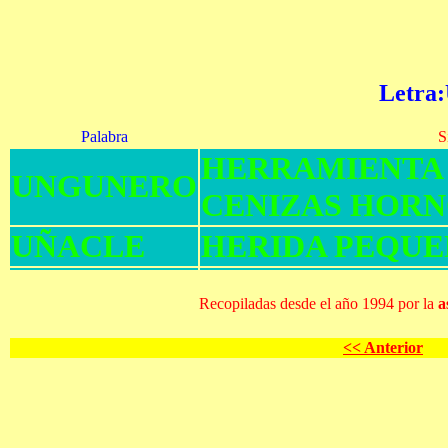
Letra
Palabra
S
H
E
R
R
A
M
I
E
N
T
A
U
N
G
U
N
E
R
O
C
E
N
I
Z
A
S
H
O
R
N
U
Ñ
A
C
L
E
H
E
R
I
D
A
P
E
Q
U
E
Recopiladas desde el año 1994 por la
a
<< Anterior