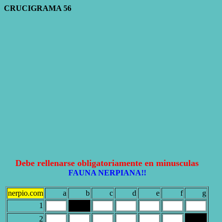
CRUCIGRAMA 56
Debe rellenarse obligatoriamente en
minusculas
FAUNA NERPIANA!!
nerpio.com
a
b
c
d
e
f
g
1
.....
2
.....