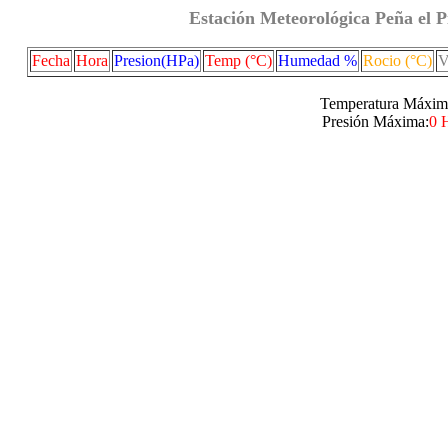
Estación Meteorológica Peña el P
Fecha
Hora
Presion(HPa)
Temp (°C)
Humedad %
Rocio (°C)
V
Temperatura Máxim
Presión Máxima:
0 