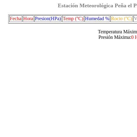
Estación Meteorológica Peña el P
Fecha
Hora
Presion(HPa)
Temp (°C)
Humedad %
Rocio (°C)
V
Temperatura Máxim
Presión Máxima:
0 