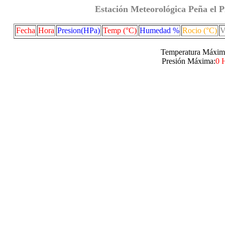
Estación Meteorológica Peña el P
Fecha
Hora
Presion(HPa)
Temp (°C)
Humedad %
Rocio (°C)
V
Temperatura Máxim
Presión Máxima:
0 