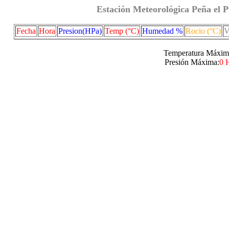
Estación Meteorológica Peña el P
Fecha
Hora
Presion(HPa)
Temp (°C)
Humedad %
Rocio (°C)
V
Temperatura Máxim
Presión Máxima:
0 