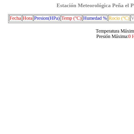
Estación Meteorológica Peña el P
Fecha
Hora
Presion(HPa)
Temp (°C)
Humedad %
Rocio (°C)
V
Temperatura Máxim
Presión Máxima:
0 