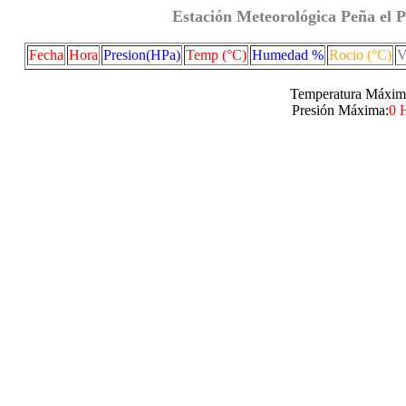
Estación Meteorológica Peña el P
Fecha
Hora
Presion(HPa)
Temp (°C)
Humedad %
Rocio (°C)
V
Temperatura Máxim
Presión Máxima:
0 