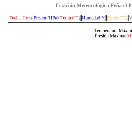
Estación Meteorológica Peña el P
Fecha
Hora
Presion(HPa)
Temp (°C)
Humedad %
Rocio (°C)
V
Temperatura Máxim
Presión Máxima:
0 