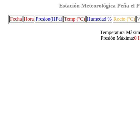
Estación Meteorológica Peña el P
Fecha
Hora
Presion(HPa)
Temp (°C)
Humedad %
Rocio (°C)
V
Temperatura Máxim
Presión Máxima:
0 