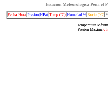
Estación Meteorológica Peña el P
Fecha
Hora
Presion(HPa)
Temp (°C)
Humedad %
Rocio (°C)
V
Temperatura Máxim
Presión Máxima:
0 