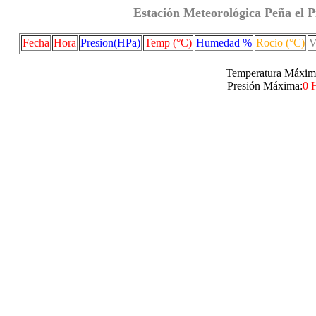
Estación Meteorológica Peña el P
Fecha
Hora
Presion(HPa)
Temp (°C)
Humedad %
Rocio (°C)
V
Temperatura Máxim
Presión Máxima:
0 