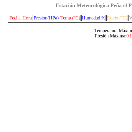
Estación Meteorológica Peña el P
Fecha
Hora
Presion(HPa)
Temp (°C)
Humedad %
Rocio (°C)
V
Temperatura Máxim
Presión Máxima:
0 