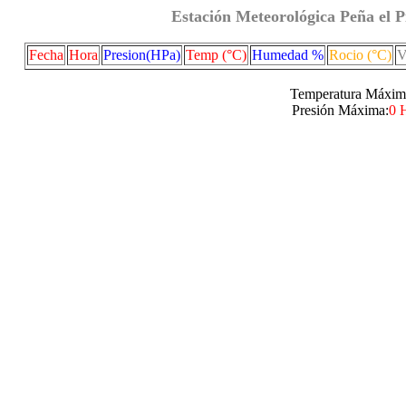
Estación Meteorológica Peña el P
Fecha
Hora
Presion(HPa)
Temp (°C)
Humedad %
Rocio (°C)
V
Temperatura Máxim
Presión Máxima:
0 