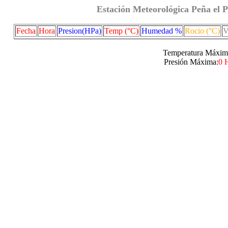
Estación Meteorológica Peña el P
Fecha
Hora
Presion(HPa)
Temp (°C)
Humedad %
Rocio (°C)
V
Temperatura Máxim
Presión Máxima:
0 