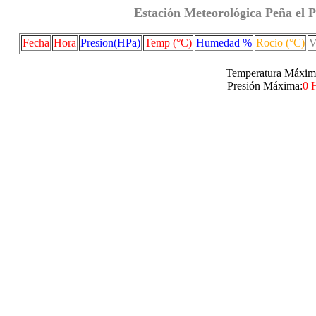
Estación Meteorológica Peña el P
Fecha
Hora
Presion(HPa)
Temp (°C)
Humedad %
Rocio (°C)
V
Temperatura Máxim
Presión Máxima:
0 