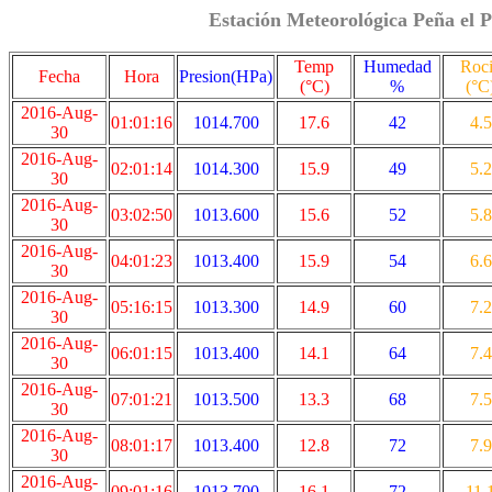
Estación Meteorológica Peña el P
Temp
Humedad
Roc
Fecha
Hora
Presion(HPa)
(°C)
%
(°C
2016-Aug-
01:01:16
1014.700
17.6
42
4.5
30
2016-Aug-
02:01:14
1014.300
15.9
49
5.2
30
2016-Aug-
03:02:50
1013.600
15.6
52
5.8
30
2016-Aug-
04:01:23
1013.400
15.9
54
6.6
30
2016-Aug-
05:16:15
1013.300
14.9
60
7.2
30
2016-Aug-
06:01:15
1013.400
14.1
64
7.4
30
2016-Aug-
07:01:21
1013.500
13.3
68
7.5
30
2016-Aug-
08:01:17
1013.400
12.8
72
7.9
30
2016-Aug-
09:01:16
1013.700
16.1
72
11.