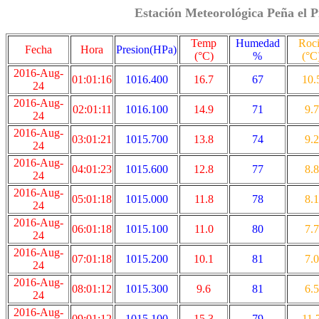
Estación Meteorológica Peña el P
Temp
Humedad
Roc
Fecha
Hora
Presion(HPa)
(°C)
%
(°C
2016-Aug-
01:01:16
1016.400
16.7
67
10.
24
2016-Aug-
02:01:11
1016.100
14.9
71
9.7
24
2016-Aug-
03:01:21
1015.700
13.8
74
9.2
24
2016-Aug-
04:01:23
1015.600
12.8
77
8.8
24
2016-Aug-
05:01:18
1015.000
11.8
78
8.1
24
2016-Aug-
06:01:18
1015.100
11.0
80
7.7
24
2016-Aug-
07:01:18
1015.200
10.1
81
7.0
24
2016-Aug-
08:01:12
1015.300
9.6
81
6.5
24
2016-Aug-
09:01:12
1015.100
15.3
79
11.