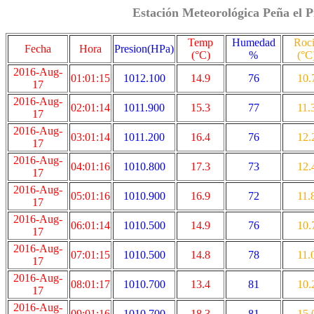
Estación Meteorológica Peña el P
Temp
Humedad
Roc
Fecha
Hora
Presion(HPa)
(°C)
%
(°C
2016-Aug-
01:01:15
1012.100
14.9
76
10.
17
2016-Aug-
02:01:14
1011.900
15.3
77
11.
17
2016-Aug-
03:01:14
1011.200
16.4
76
12.
17
2016-Aug-
04:01:16
1010.800
17.3
73
12.
17
2016-Aug-
05:01:16
1010.900
16.9
72
11.
17
2016-Aug-
06:01:14
1010.500
14.9
76
10.
17
2016-Aug-
07:01:15
1010.500
14.8
78
11.
17
2016-Aug-
08:01:17
1010.700
13.4
81
10.
17
2016-Aug-
09:01:16
1010.700
18.3
81
15.