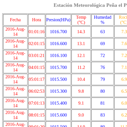
Estación Meteorológica Peña el P
Temp
Humedad
Roc
Fecha
Hora
Presion(HPa)
(°C)
%
(°C
2016-Aug-
01:01:16
1016.700
14.3
63
7.3
14
2016-Aug-
02:01:15
1016.600
13.1
69
7.6
14
2016-Aug-
03:01:21
1016.100
12.1
72
7.2
14
2016-Aug-
04:01:15
1015.700
11.2
76
7.1
14
2016-Aug-
05:01:17
1015.500
10.4
79
6.9
14
2016-Aug-
06:02:53
1015.300
9.8
80
6.5
14
2016-Aug-
07:01:13
1015.400
9.1
81
6.0
14
2016-Aug-
08:01:15
1015.600
9.0
83
6.2
14
2016-Aug-
09:01:20
1015.500
14.9
80
11.