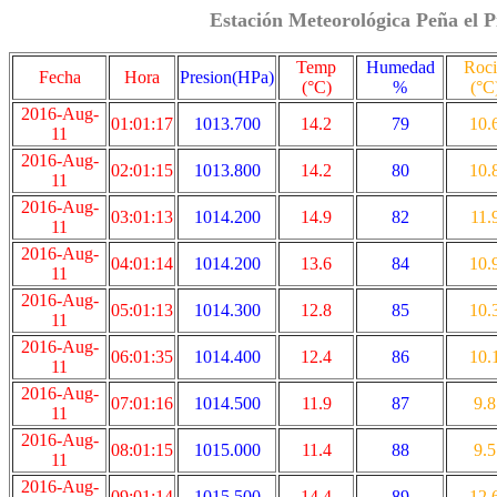
Estación Meteorológica Peña el P
Temp
Humedad
Roc
Fecha
Hora
Presion(HPa)
(°C)
%
(°C
2016-Aug-
01:01:17
1013.700
14.2
79
10.
11
2016-Aug-
02:01:15
1013.800
14.2
80
10.
11
2016-Aug-
03:01:13
1014.200
14.9
82
11.
11
2016-Aug-
04:01:14
1014.200
13.6
84
10.
11
2016-Aug-
05:01:13
1014.300
12.8
85
10.
11
2016-Aug-
06:01:35
1014.400
12.4
86
10.
11
2016-Aug-
07:01:16
1014.500
11.9
87
9.8
11
2016-Aug-
08:01:15
1015.000
11.4
88
9.5
11
2016-Aug-
09:01:14
1015.500
14.4
89
12.