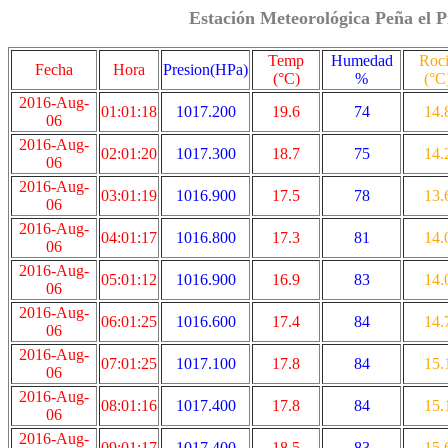
Estación Meteorológica Peña el P
Temp
Humedad
Roc
Fecha
Hora
Presion(HPa)
(°C)
%
(°C
2016-Aug-
01:01:18
1017.200
19.6
74
14.
06
2016-Aug-
02:01:20
1017.300
18.7
75
14.
06
2016-Aug-
03:01:19
1016.900
17.5
78
13.
06
2016-Aug-
04:01:17
1016.800
17.3
81
14.
06
2016-Aug-
05:01:12
1016.900
16.9
83
14.
06
2016-Aug-
06:01:25
1016.600
17.4
84
14.
06
2016-Aug-
07:01:25
1017.100
17.8
84
15.
06
2016-Aug-
08:01:16
1017.400
17.8
84
15.
06
2016-Aug-
09:01:17
1017.400
18.5
83
15.