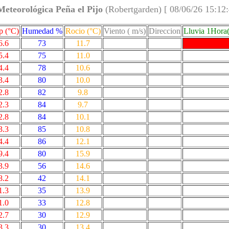
Meteorológica Peña el Pijo
(Robertgarden) [ 08/06/26 15:12
 (°C)
Humedad %
Rocio (°C)
Viento ( m/s)
Direccion
Lluvia 1Hora
6.6
73
11.7
5.4
75
11.0
4.4
78
10.6
3.4
80
10.0
2.8
82
9.8
2.3
84
9.7
2.8
84
10.1
3.3
85
10.8
4.4
86
12.1
9.4
80
15.9
3.9
56
14.6
8.2
42
14.1
1.3
35
13.9
1.0
33
12.8
2.7
30
12.9
3.3
30
13.4