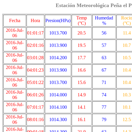
Estación Meteorológica Peña el P
Temp
Humedad
Roci
Fecha
Hora
Presion(HPa)
(°C)
%
(°C)
2016-Jul-
01:01:17
1013.700
20.5
56
11.4
06
2016-Jul-
02:01:16
1013.900
19.5
57
10.7
06
2016-Jul-
03:01:28
1014.200
17.7
63
10.5
06
2016-Jul-
04:01:23
1013.900
16.6
67
10.4
06
2016-Jul-
05:01:22
1013.700
15.6
71
10.4
06
2016-Jul-
06:01:26
1014.000
14.9
74
10.3
06
2016-Jul-
07:01:17
1014.100
14.1
77
10.1
06
2016-Jul-
08:01:16
1014.300
16.1
79
12.5
06
2016-Jul-
09:01:18
1014.300
21.9
62
14.3