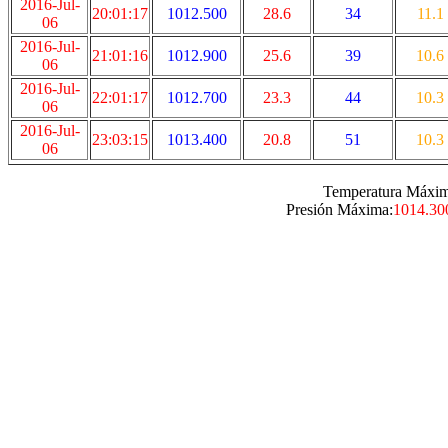
2016-Jul-
20:01:17
1012.500
28.6
34
11.1
06
2016-Jul-
21:01:16
1012.900
25.6
39
10.6
06
2016-Jul-
22:01:17
1012.700
23.3
44
10.3
06
2016-Jul-
23:03:15
1013.400
20.8
51
10.3
06
Temperatura Máxim
Presión Máxima:
1014.30