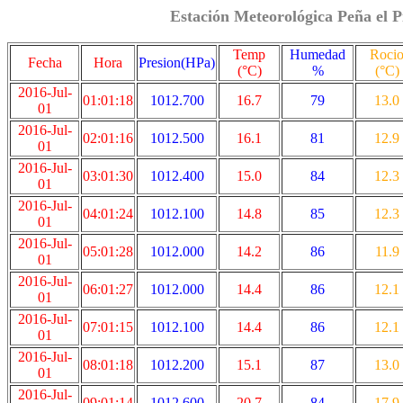
Estación Meteorológica Peña el P
Temp
Humedad
Roci
Fecha
Hora
Presion(HPa)
(°C)
%
(°C)
2016-Jul-
01:01:18
1012.700
16.7
79
13.0
01
2016-Jul-
02:01:16
1012.500
16.1
81
12.9
01
2016-Jul-
03:01:30
1012.400
15.0
84
12.3
01
2016-Jul-
04:01:24
1012.100
14.8
85
12.3
01
2016-Jul-
05:01:28
1012.000
14.2
86
11.9
01
2016-Jul-
06:01:27
1012.000
14.4
86
12.1
01
2016-Jul-
07:01:15
1012.100
14.4
86
12.1
01
2016-Jul-
08:01:18
1012.200
15.1
87
13.0
01
2016-Jul-
09:01:14
1012.600
20.7
84
17.9