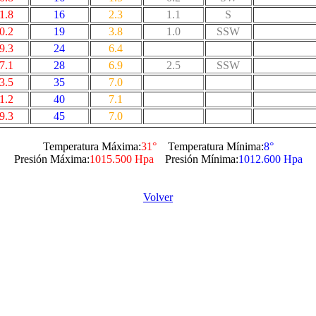
1.8
16
2.3
1.1
S
0.2
19
3.8
1.0
SSW
9.3
24
6.4
7.1
28
6.9
2.5
SSW
3.5
35
7.0
1.2
40
7.1
9.3
45
7.0
Temperatura Máxima:
31°
Temperatura Mínima:
8°
Presión Máxima:
1015.500 Hpa
Presión Mínima:
1012.600 Hpa
Volver