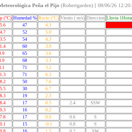
Meteorológica Peña el Pijo
(Robertgarden) [ 08/06/26 12:20
p (°C)
Humedad %
Rocio (°C)
Viento ( m/s)
Direccion
Lluvia 1Hor
5.6
47
4.3
4.7
52
5.0
3.5
54
4.3
1.4
60
3.9
9.9
65
3.6
8.9
68
3.3
8.1
71
3.2
1.3
71
6.3
8.2
50
7.6
5.5
30
6.7
8.3
19
2.3
8.4
17
0.5
2.4
SSW
9.3
16
0.2
7.8
17
0.0
0.6
S
0.1
15
-0.1
0.8
S
0.8
16
1.5
0.2
SW