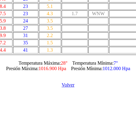
8.4
23
5.1
7.5
23
4.3
1.7
WNW
5.9
24
3.5
3.8
27
3.5
9.9
31
2.2
7.2
35
1.5
4.4
41
1.3
Temperatura Máxima:
28°
Temperatura Mínima:
7°
Presión Máxima:
1016.900 Hpa
Presión Mínima:
1012.000 Hpa
Volver