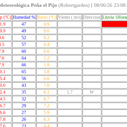
Meteorológica Peña el Pijo
(Robertgarden) [ 08/06/26 23:08
p (°C)
Humedad %
Rocio (°C)
Viento ( m/s)
Direccion
Lluvia 1Hor
1.9
47
0.9
0.9
49
0.6
9.6
52
0.2
8.5
57
0.4
7.9
60
0.6
7.6
64
1.2
7.9
66
1.9
0.1
65
3.8
5.4
56
6.6
0.0
43
7.0
2.4
35
6.1
1.7
W
4.5
32
6.7
6.7
29
7.2
6.6
27
5.9
7.8
26
6.3
7.6
23
4.4