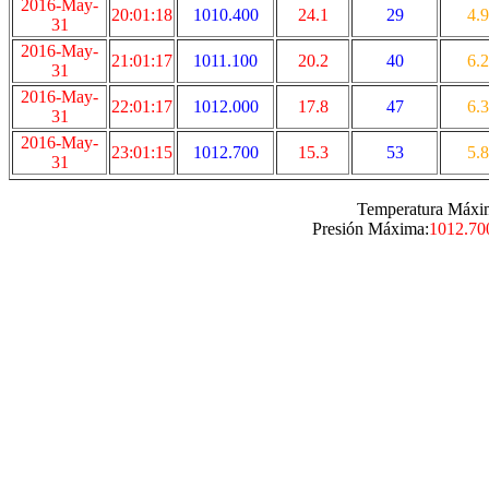
2016-May-
20:01:18
1010.400
24.1
29
4.9
31
2016-May-
21:01:17
1011.100
20.2
40
6.2
31
2016-May-
22:01:17
1012.000
17.8
47
6.3
31
2016-May-
23:01:15
1012.700
15.3
53
5.8
31
Temperatura Máxi
Presión Máxima:
1012.70