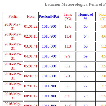
Estación Meteorológica Peña el P
Temp
Humedad
Roc
Fecha
Hora
Presion(HPa)
(°C)
%
(°C
2016-May-
01:01:22
1010.900
12.6
60
5.0
31
2016-May-
02:01:15
1010.900
11.4
64
4.6
31
2016-May-
03:01:41
1010.500
11.3
66
5.2
31
2016-May-
04:01:41
1010.700
9.9
69
4.5
31
2016-May-
05:01:41
1010.600
8.2
72
3.5
31
2016-May-
06:01:39
1010.600
7.1
75
3.0
31
2016-May-
07:01:17
1011.200
6.5
77
2.7
31
2016-May-
08:01:17
1011.300
9.0
79
5.5
31
2016-May-
09:01:21
1011.400
14.0
69
8.4