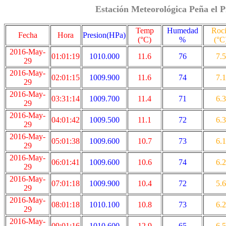
Estación Meteorológica Peña el P
Temp
Humedad
Roc
Fecha
Hora
Presion(HPa)
(°C)
%
(°C
2016-May-
01:01:19
1010.000
11.6
76
7.5
29
2016-May-
02:01:15
1009.900
11.6
74
7.1
29
2016-May-
03:31:14
1009.700
11.4
71
6.3
29
2016-May-
04:01:42
1009.500
11.1
72
6.3
29
2016-May-
05:01:38
1009.600
10.7
73
6.1
29
2016-May-
06:01:41
1009.600
10.6
74
6.2
29
2016-May-
07:01:18
1009.900
10.4
72
5.6
29
2016-May-
08:01:18
1010.100
10.8
73
6.2
29
2016-May-
09:01:16
1010.600
12.9
65
6.5