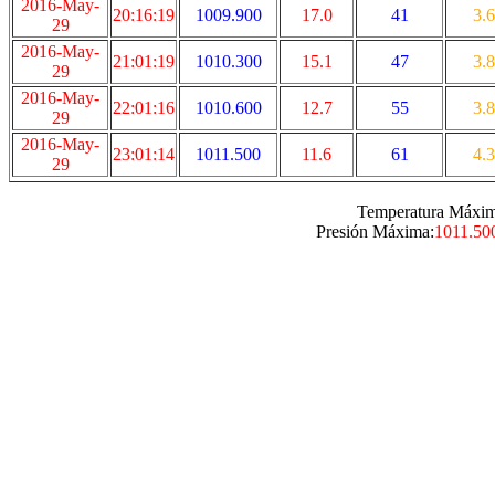
2016-May-
20:16:19
1009.900
17.0
41
3.6
29
2016-May-
21:01:19
1010.300
15.1
47
3.8
29
2016-May-
22:01:16
1010.600
12.7
55
3.8
29
2016-May-
23:01:14
1011.500
11.6
61
4.3
29
Temperatura Máxim
Presión Máxima:
1011.50