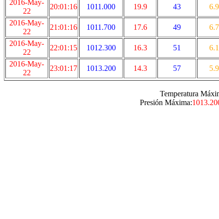
2016-May-
20:01:16
1011.000
19.9
43
6.9
22
2016-May-
21:01:16
1011.700
17.6
49
6.7
22
2016-May-
22:01:15
1012.300
16.3
51
6.1
22
2016-May-
23:01:17
1013.200
14.3
57
5.9
22
Temperatura Máxi
Presión Máxima:
1013.20