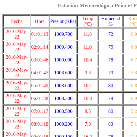
Estación Meteorológica Peña el P
Temp
Humedad
Roc
Fecha
Hora
Presion(HPa)
(°C)
%
(°C
2016-May-
01:01:13
1009.700
11.8
72
6.9
22
2016-May-
02:01:14
1009.400
11.0
75
6.8
22
2016-May-
03:01:46
1009.000
10.4
78
6.7
22
2016-May-
04:01:45
1008.600
9.3
79
5.8
22
2016-May-
05:01:49
1008.600
10.1
80
6.8
22
2016-May-
06:01:48
1008.300
10.4
79
6.9
22
2016-May-
07:01:17
1008.500
8.5
80
5.2
22
2016-May-
08:01:18
1009.200
7.8
83
5.1
22
2016-May-
09:01:18
1009.100
16.3
78
12.