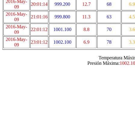
2016-May-
20:01:14
999.200
12.7
68
6.9
09
2016-May-
21:01:16
999.800
11.3
63
4.5
09
2016-May-
22:01:12
1001.100
8.8
70
3.6
09
2016-May-
23:01:12
1002.100
6.9
78
3.3
09
Temperatura Máxi
Presión Máxima:
1002.1