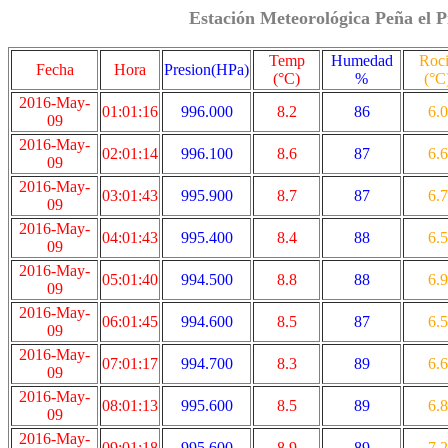
Estación Meteorológica Peña el P
Temp
Humedad
Roc
Fecha
Hora
Presion(HPa)
(°C)
%
(°C
2016-May-
01:01:16
996.000
8.2
86
6.0
09
2016-May-
02:01:14
996.100
8.6
87
6.6
09
2016-May-
03:01:43
995.900
8.7
87
6.7
09
2016-May-
04:01:43
995.400
8.4
88
6.5
09
2016-May-
05:01:40
994.500
8.8
88
6.9
09
2016-May-
06:01:45
994.600
8.5
87
6.5
09
2016-May-
07:01:17
994.700
8.3
89
6.6
09
2016-May-
08:01:13
995.600
8.5
89
6.8
09
2016-May-
09:01:18
995.600
8.9
89
7.2