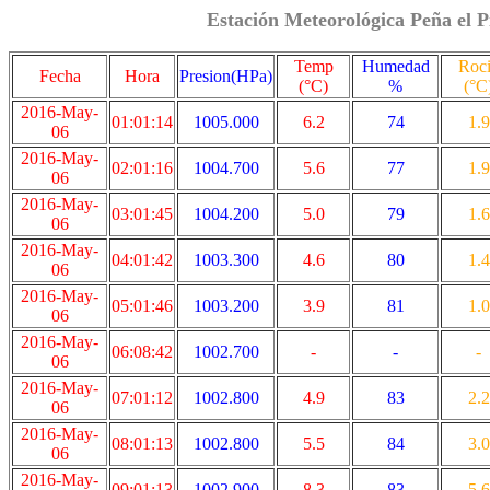
Estación Meteorológica Peña el P
Temp
Humedad
Roc
Fecha
Hora
Presion(HPa)
(°C)
%
(°C
2016-May-
01:01:14
1005.000
6.2
74
1.9
06
2016-May-
02:01:16
1004.700
5.6
77
1.9
06
2016-May-
03:01:45
1004.200
5.0
79
1.6
06
2016-May-
04:01:42
1003.300
4.6
80
1.4
06
2016-May-
05:01:46
1003.200
3.9
81
1.0
06
2016-May-
06:08:42
1002.700
-
-
-
06
2016-May-
07:01:12
1002.800
4.9
83
2.2
06
2016-May-
08:01:13
1002.800
5.5
84
3.0
06
2016-May-
09:01:13
1002.900
8.3
83
5.6