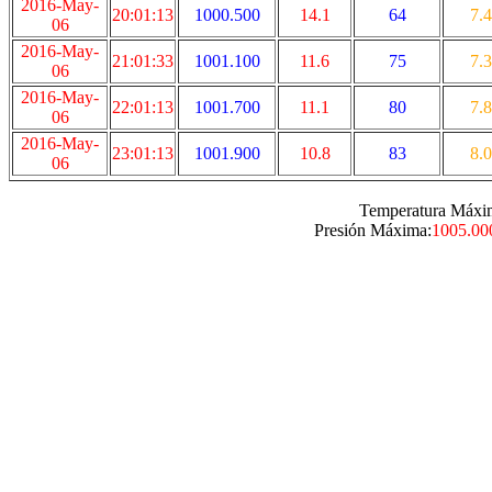
2016-May-
20:01:13
1000.500
14.1
64
7.4
06
2016-May-
21:01:33
1001.100
11.6
75
7.3
06
2016-May-
22:01:13
1001.700
11.1
80
7.8
06
2016-May-
23:01:13
1001.900
10.8
83
8.0
06
Temperatura Máxi
Presión Máxima:
1005.00