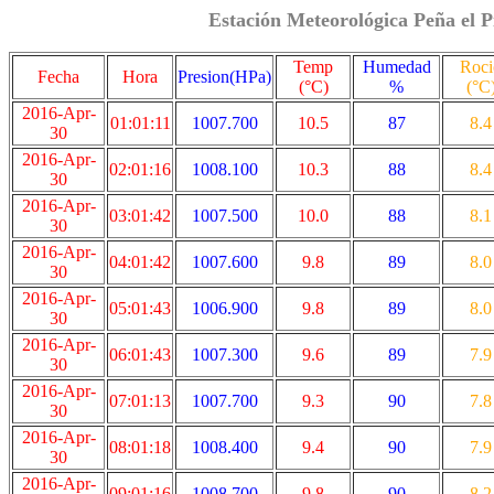
Estación Meteorológica Peña el P
Temp
Humedad
Roci
Fecha
Hora
Presion(HPa)
(°C)
%
(°C
2016-Apr-
01:01:11
1007.700
10.5
87
8.4
30
2016-Apr-
02:01:16
1008.100
10.3
88
8.4
30
2016-Apr-
03:01:42
1007.500
10.0
88
8.1
30
2016-Apr-
04:01:42
1007.600
9.8
89
8.0
30
2016-Apr-
05:01:43
1006.900
9.8
89
8.0
30
2016-Apr-
06:01:43
1007.300
9.6
89
7.9
30
2016-Apr-
07:01:13
1007.700
9.3
90
7.8
30
2016-Apr-
08:01:18
1008.400
9.4
90
7.9
30
2016-Apr-
09:01:16
1008.700
9.8
90
8.2