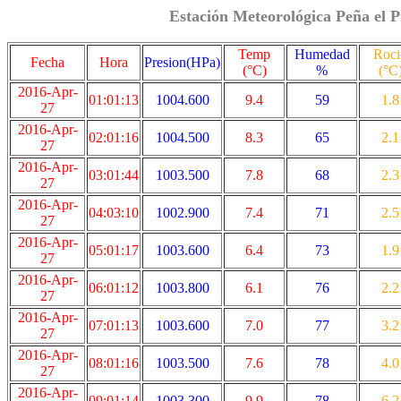
Estación Meteorológica Peña el P
Temp
Humedad
Roci
Fecha
Hora
Presion(HPa)
(°C)
%
(°C
2016-Apr-
01:01:13
1004.600
9.4
59
1.8
27
2016-Apr-
02:01:16
1004.500
8.3
65
2.1
27
2016-Apr-
03:01:44
1003.500
7.8
68
2.3
27
2016-Apr-
04:03:10
1002.900
7.4
71
2.5
27
2016-Apr-
05:01:17
1003.600
6.4
73
1.9
27
2016-Apr-
06:01:12
1003.800
6.1
76
2.2
27
2016-Apr-
07:01:13
1003.600
7.0
77
3.2
27
2016-Apr-
08:01:16
1003.500
7.6
78
4.0
27
2016-Apr-
09:01:14
1003.300
9.9
78
6.2