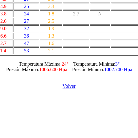
4.9
25
3.3
3.8
24
1.8
2.7
N
2.6
27
2.5
9.0
32
1.9
6.6
36
1.3
2.7
47
1.6
1.4
53
2.1
Temperatura Máxima:
24°
Temperatura Mínima:
3°
Presión Máxima:
1006.600 Hpa
Presión Mínima:
1002.700 Hpa
Volver