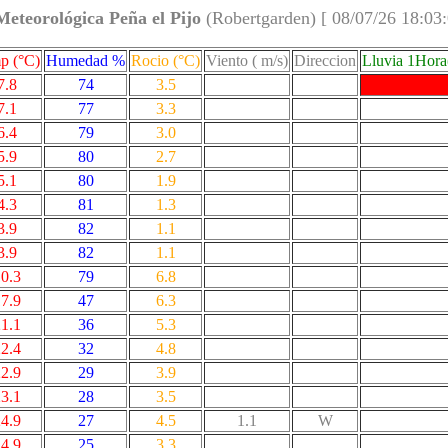
Meteorológica Peña el Pijo
(Robertgarden) [ 08/07/26 18:03
p (°C)
Humedad %
Rocio (°C)
Viento ( m/s)
Direccion
Lluvia 1Hor
7.8
74
3.5
7.1
77
3.3
6.4
79
3.0
5.9
80
2.7
5.1
80
1.9
4.3
81
1.3
3.9
82
1.1
3.9
82
1.1
0.3
79
6.8
7.9
47
6.3
1.1
36
5.3
2.4
32
4.8
2.9
29
3.9
3.1
28
3.5
4.9
27
4.5
1.1
W
4.9
25
3.3