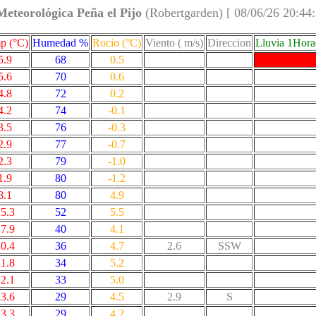
Meteorológica Peña el Pijo
(Robertgarden) [ 08/06/26 20:44
p (°C)
Humedad %
Rocio (°C)
Viento ( m/s)
Direccion
Lluvia 1Hor
5.9
68
0.5
5.6
70
0.6
4.8
72
0.2
4.2
74
-0.1
3.5
76
-0.3
2.9
77
-0.7
2.3
79
-1.0
1.9
80
-1.2
8.1
80
4.9
5.3
52
5.5
7.9
40
4.1
0.4
36
4.7
2.6
SSW
1.8
34
5.2
2.1
33
5.0
3.6
29
4.5
2.9
S
3.3
29
4.2