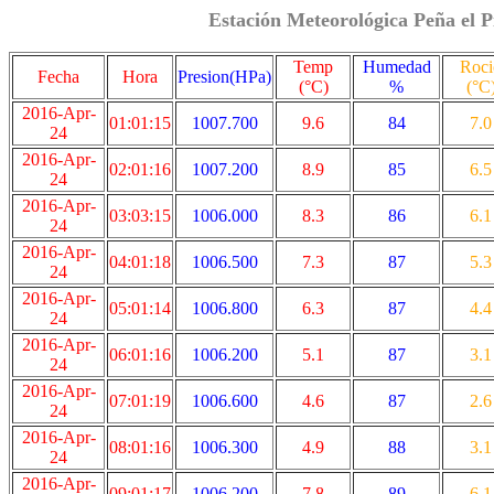
Estación Meteorológica Peña el P
Temp
Humedad
Roci
Fecha
Hora
Presion(HPa)
(°C)
%
(°C
2016-Apr-
01:01:15
1007.700
9.6
84
7.0
24
2016-Apr-
02:01:16
1007.200
8.9
85
6.5
24
2016-Apr-
03:03:15
1006.000
8.3
86
6.1
24
2016-Apr-
04:01:18
1006.500
7.3
87
5.3
24
2016-Apr-
05:01:14
1006.800
6.3
87
4.4
24
2016-Apr-
06:01:16
1006.200
5.1
87
3.1
24
2016-Apr-
07:01:19
1006.600
4.6
87
2.6
24
2016-Apr-
08:01:16
1006.300
4.9
88
3.1
24
2016-Apr-
09:01:17
1006.200
7.8
89
6.1