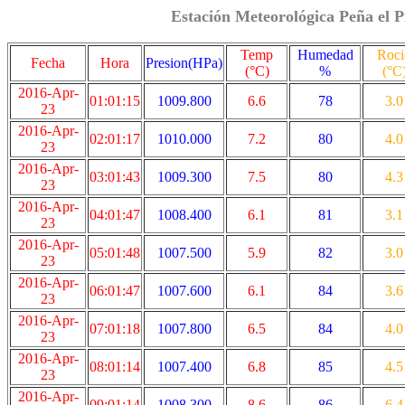
Estación Meteorológica Peña el P
Temp
Humedad
Roci
Fecha
Hora
Presion(HPa)
(°C)
%
(°C
2016-Apr-
01:01:15
1009.800
6.6
78
3.0
23
2016-Apr-
02:01:17
1010.000
7.2
80
4.0
23
2016-Apr-
03:01:43
1009.300
7.5
80
4.3
23
2016-Apr-
04:01:47
1008.400
6.1
81
3.1
23
2016-Apr-
05:01:48
1007.500
5.9
82
3.0
23
2016-Apr-
06:01:47
1007.600
6.1
84
3.6
23
2016-Apr-
07:01:18
1007.800
6.5
84
4.0
23
2016-Apr-
08:01:14
1007.400
6.8
85
4.5
23
2016-Apr-
09:01:14
1008.300
8.6
86
6.4