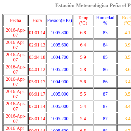
Estación Meteorológica Peña el P
Temp
Humedad
Roci
Fecha
Hora
Presion(HPa)
(°C)
%
(°C
2016-Apr-
01:01:14
1005.800
6.8
83
4.1
07
2016-Apr-
02:01:13
1005.600
6.4
84
3.9
07
2016-Apr-
03:04:18
1004.700
5.9
85
3.5
07
2016-Apr-
04:01:12
1005.200
5.8
86
3.6
07
2016-Apr-
05:01:17
1004.900
5.6
86
3.4
07
2016-Apr-
06:01:17
1005.000
5.5
87
3.5
07
2016-Apr-
07:01:14
1005.000
5.4
87
3.4
07
2016-Apr-
08:01:14
1005.200
5.4
87
3.4
07
2016-Apr-
09:01:14
1005.600
6.5
88
4.7