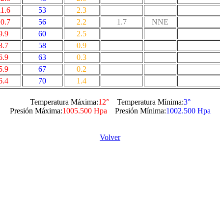
11.6
53
2.3
0.7
56
2.2
1.7
NNE
9.9
60
2.5
8.7
58
0.9
6.9
63
0.3
5.9
67
0.2
6.4
70
1.4
Temperatura Máxima:
12°
Temperatura Mínima:
3°
Presión Máxima:
1005.500 Hpa
Presión Mínima:
1002.500 Hpa
Volver