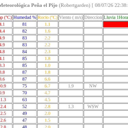
Meteorológica Peña el Pijo
(Robertgarden) [ 08/07/26 22:38
p (°C)
Humedad %
Rocio (°C)
Viento ( m/s)
Direccion
Lluvia 1Hor
4.1
81
1.1
4.4
82
1.6
4.9
83
2.2
4.9
83
2.2
4.8
84
2.3
4.1
85
1.8
3.3
85
1.0
3.8
87
1.8
8.6
87
6.6
0.9
75
6.7
1.9
NW
9.9
70
4.7
11.3
63
4.5
2.4
52
2.8
1.3
WSW
2.5
49
2.0
2.6
47
1.5
2.8
48
2.0