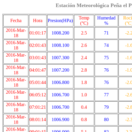
Estación Meteorológica Peña el P
Temp
Humedad
Roc
Fecha
Hora
Presion(HPa)
(°C)
%
(°C
2016-Mar-
01:01:17
1008.200
2.5
71
-2.
18
2016-Mar-
02:01:43
1008.100
2.6
74
-1.
18
2016-Mar-
03:01:43
1007.300
2.4
75
-1.
18
2016-Mar-
04:01:47
1007.200
2.8
76
-1.
18
2016-Mar-
05:01:44
1006.800
1.8
76
-2.
18
2016-Mar-
06:05:12
1006.700
1.0
77
-2.
18
2016-Mar-
07:01:21
1006.700
0.4
79
-2.
18
2016-Mar-
08:01:14
1006.900
0.8
80
-2.
18
2016-Mar-
09:01:15
1006.900
5.1
82
2.2