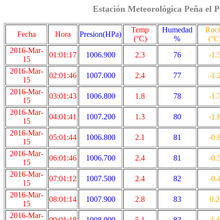
Estación Meteorológica Peña el P
Temp
Humedad
Roc
Fecha
Hora
Presion(HPa)
(°C)
%
(°C
2016-Mar-
01:01:17
1006.900
2.3
76
-1.
15
2016-Mar-
02:01:46
1007.000
2.4
77
-1.
15
2016-Mar-
03:01:43
1006.800
1.8
78
-1.
15
2016-Mar-
04:01:41
1007.200
1.3
80
-1.
15
2016-Mar-
05:01:44
1006.800
2.1
81
-0.
15
2016-Mar-
06:01:46
1006.700
2.4
81
-0.
15
2016-Mar-
07:01:12
1007.500
2.4
82
-0.
15
2016-Mar-
08:01:14
1007.900
2.8
83
0.2
15
2016-Mar-
09:01:18
1008.000
5.1
83
2.4