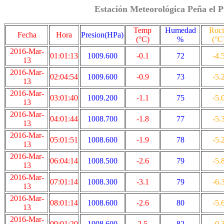
Estación Meteorológica Peña el P
Temp
Humedad
Roc
Fecha
Hora
Presion(HPa)
(°C)
%
(°C
2016-Mar-
01:01:13
1009.600
-0.1
72
-4.
13
2016-Mar-
02:04:54
1009.600
-0.9
73
-5.
13
2016-Mar-
03:01:40
1009.200
-1.1
75
-5.
13
2016-Mar-
04:01:44
1008.700
-1.8
77
-5.
13
2016-Mar-
05:01:51
1008.600
-1.9
78
-5.
13
2016-Mar-
06:04:14
1008.500
-2.6
79
-5.
13
2016-Mar-
07:01:14
1008.300
-3.1
79
-6.
13
2016-Mar-
08:01:14
1008.600
-2.6
80
-5.
13
2016-Mar-
09:01:20
1008.600
2.5
82
-0.