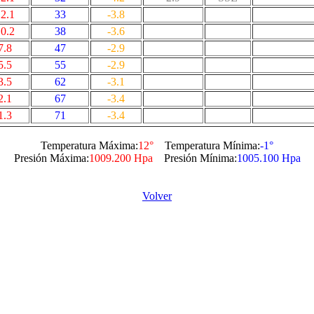
2.1
33
-3.8
0.2
38
-3.6
7.8
47
-2.9
5.5
55
-2.9
3.5
62
-3.1
2.1
67
-3.4
1.3
71
-3.4
Temperatura Máxima:
12°
Temperatura Mínima:
-1°
Presión Máxima:
1009.200 Hpa
Presión Mínima:
1005.100 Hpa
Volver