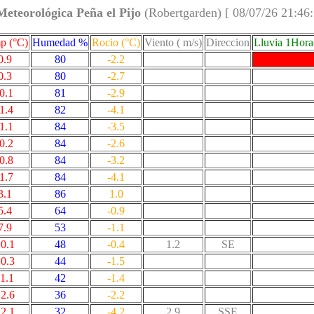
Meteorológica Peña el Pijo
(Robertgarden) [ 08/07/26 21:46
p (°C)
Humedad %
Rocio (°C)
Viento ( m/s)
Direccion
Lluvia 1Hor
0.9
80
-2.2
0.3
80
-2.7
-0.1
81
-2.9
-1.4
82
-4.1
-1.1
84
-3.5
-0.2
84
-2.6
-0.8
84
-3.2
-1.7
84
-4.1
3.1
86
1.0
5.4
64
-0.9
7.9
53
-1.1
0.1
48
-0.4
1.2
SE
0.3
44
-1.5
1.1
42
-1.4
2.6
36
-2.2
2.1
32
-4.2
2.9
SSE