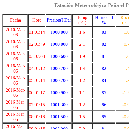
Estación Meteorológica Peña el P
Temp
Humedad
Roc
Fecha
Hora
Presion(HPa)
(°C)
%
(°C
2016-Mar-
01:01:14
1000.800
1.6
83
-1.
06
2016-Mar-
02:01:49
1000.800
2.1
82
-0.
06
2016-Mar-
03:07:03
1000.600
1.9
81
-1.
06
2016-Mar-
04:01:12
1000.700
1.4
82
-1.
06
2016-Mar-
05:01:14
1000.700
1.2
84
-1.
06
2016-Mar-
06:01:17
1000.900
1.1
85
-1.
06
2016-Mar-
07:01:15
1001.300
1.2
86
-0.
06
2016-Mar-
08:01:16
1001.500
1.5
85
-0.
06
2016-Mar-
09:01:16
1002.000
2.9
81
-0.