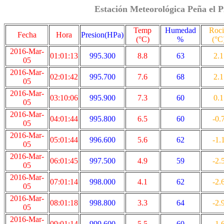
Estación Meteorológica Peña el P
Temp
Humedad
Roc
Fecha
Hora
Presion(HPa)
(°C)
%
(°C
2016-Mar-
01:01:13
995.300
8.8
63
2.1
05
2016-Mar-
02:01:42
995.700
7.6
68
2.1
05
2016-Mar-
03:10:06
995.900
7.3
60
0.1
05
2016-Mar-
04:01:44
995.800
6.5
60
-0.
05
2016-Mar-
05:01:44
996.600
5.6
62
-1.
05
2016-Mar-
06:01:45
997.500
4.9
59
-2.
05
2016-Mar-
07:01:14
998.000
4.1
62
-2.
05
2016-Mar-
08:01:18
998.800
3.3
64
-2.
05
2016-Mar-
09:01:14
999.600
5.5
60
-1.