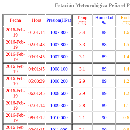
Estación Meteorológica Peña el P
Temp
Humedad
Roci
Fecha
Hora
Presion(HPa)
(°C)
%
(°C
2016-Feb-
01:01:14
1007.800
3.4
88
1.6
19
2016-Feb-
02:01:48
1007.800
3.3
88
1.5
19
2016-Feb-
03:01:45
1007.800
3.1
89
1.4
19
2016-Feb-
04:01:45
1008.100
3.1
89
1.4
19
2016-Feb-
05:03:39
1008.200
2.9
89
1.2
19
2016-Feb-
06:01:45
1008.600
2.9
89
1.2
19
2016-Feb-
07:01:14
1009.300
2.8
89
1.1
19
2016-Feb-
08:01:12
1010.000
2.1
90
0.6
19
2016-Feb-
09:01:15
1011.000
2.1
90
0.6